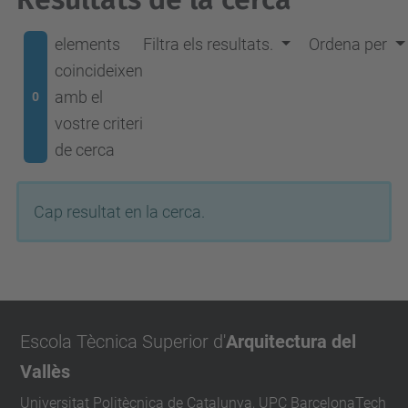
elements
Filtra els resultats.
Ordena per
coincideixen
amb el
0
vostre criteri
de cerca
Cap resultat en la cerca.
Escola Tècnica Superior d'
Arquitectura del
Vallès
Universitat Politècnica de Catalunya, UPC BarcelonaTech