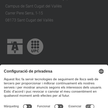
Campus de Sant Cugat del Vallès
Carrer Pere Serra, 1-15
08173 Sant Cugat del Vallès
+34 93 401 79 00
etsav@upc.edu
contacte
on som
segueix-nos